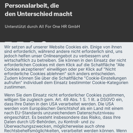
Personalarbeit, die
den Unterschied macht
Unterstützt durch All For One HR GmbH
Wir setzen auf unserer Website Cookies ein. Einige von ihnen
sind erforderlich, während andere nicht erforderlich sind, uns
jedoch helfen unser Onlineangebot zu verbessern und
wirtschaftlich zu betreiben. Sie können in den Einsatz der nicht
erforderlichen Cookies mit dem Klick auf die Schaltfläche "Alle
MAGAZIN
Strategie
Cookies akzeptieren" einwilligen oder per Klick auf "Nicht
erforderliche Cookies ablehnen" sich anders entscheiden.
Zudem können Sie über die Schaltfläche "Cookie-Einstellungen
Recruiting
PODCAST
aufrufen" individuell dem Einsatz bestimmter Cookie-Kategorien
zustimmen.
Talent & Leadership
GLOSSAR
Wenn Sie dem Einsatz nicht erforderlicher Cookies zustimmen,
willigen Sie zugleich gem. Art. 49 Abs. 1 S. 1 lit. a DSGVO ein,
Administration
E-BOOKS
dass Ihre Daten in den USA verarbeitet werden. Die USA
werden vom Europäischen Gerichtshof als ein Land mit einem
SAP-Praxis
VIDEOS
nach EU-Standards unzureichendem Datenschutzniveau
eingeschätzt. Es besteht insbesondere das Risiko, dass Ihre
SAP SuccessFactors
Daten durch US-Behörden, zu Kontroll- und zu
Überwachungszwecken, möglicherweise auch ohne
Rechtsbehelfsmöglichkeiten, verarbeitet werden können. Wenn
HR Software