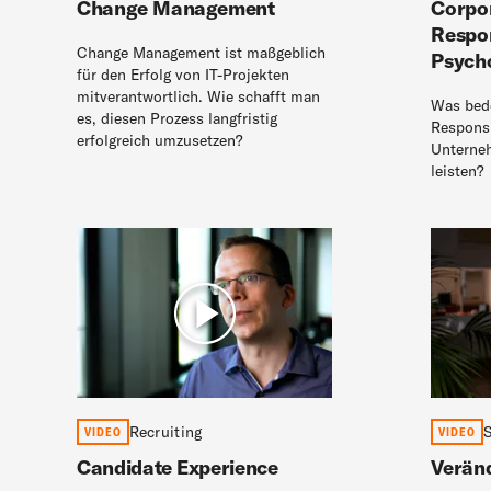
Change Management
Corpor
Respon
Change Management ist maßgeblich
Psych
für den Erfolg von IT-Projekten
mitverantwortlich. Wie schafft man
Was bede
es, diesen Prozess langfristig
Responsi
erfolgreich umzusetzen?
Unterneh
leisten?
Recruiting
S
VIDEO
VIDEO
Candidate Experience
Verän