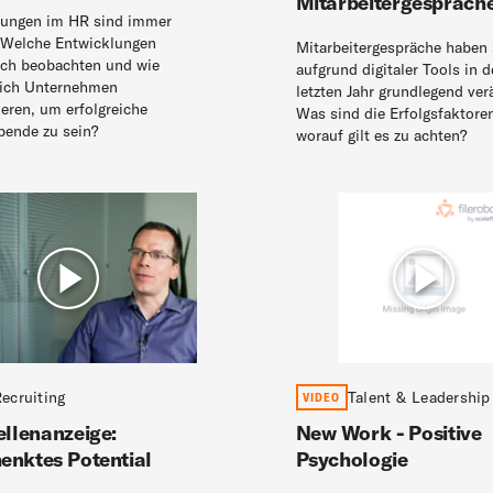
Mitarbeiter­ge­spräch
rungen im HR sind immer
 Welche Entwicklungen
Mitarbeitergespräche haben 
ich beobachten und wie
aufgrund digitaler Tools in 
sich Unternehmen
letzten Jahr grundlegend ver
ieren, um erfolgreiche
Was sind die Erfolgsfaktore
bende zu sein?
worauf gilt es zu achten?
ecruiting
Talent & Leadership
VIDEO
ellenanzeige:
New Work - Positive
enktes Potential
Psychologie