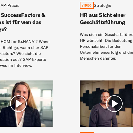
SAP-Praxis
Strategie
VIDEO
 SuccessFactors &
HR aus Sicht einer
s ist für wen das
Geschäftsführung
ge?
Was sich ein Geschäftsführe
HR wünscht. Die Bedeutung 
 „HCM for S4HANA“? Wann
Personalarbeit für den
as Richtige, wann eher SAP
Unternehmenserfolg und die
actors? Wie sieht die
Menschen dahinter.
tuation aus? SAP-Experte
es im Interview.