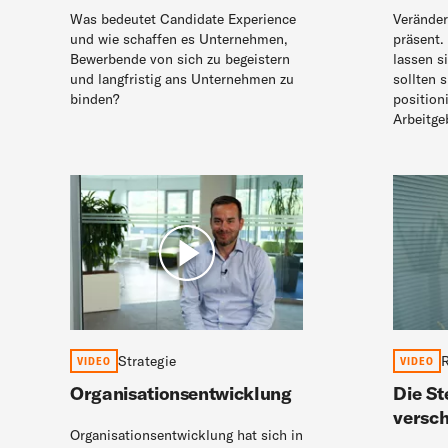
Was bedeutet Candidate Experience
Verände
und wie schaffen es Unternehmen,
präsent.
Bewerbende von sich zu begeistern
lassen s
und langfristig ans Unternehmen zu
sollten 
binden?
position
Arbeitge
Strategie
R
VIDEO
VIDEO
Organisations­entwicklung
Die St
versch
Organisationsentwicklung hat sich in