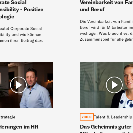
ate Social
Vereinbarkeit von Fam
sibility - Positive
und Beruf
ologie
Die Vereinbarkeit von Famil
Beruf wird für Mitarbeiter i
utet Corporate Social
wichtiger. Was braucht es, 
bility und wie können
Zusammenspiel für alle geli
men ihren Beitrag dazu
trategie
Talent & Leadership
VIDEO
derungen im HR
Das Geheimnis guter