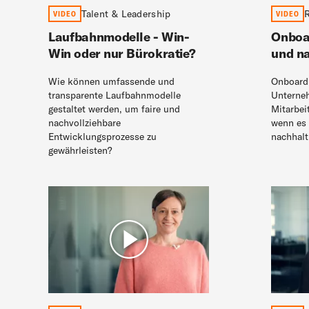
Talent & Leadership
R
VIDEO
VIDEO
Laufbahnmodelle - Win-
Onboar
Win oder nur Bürokratie?
und na
Wie können umfassende und
Onboardi
transparente Laufbahnmodelle
Unterneh
gestaltet werden, um faire und
Mitarbei
nachvollziehbare
wenn es 
Entwicklungsprozesse zu
nachhalt
gewährleisten?