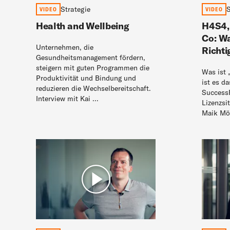
Strategie
VIDEO
VIDEO
Health and Wellbeing
H4S4,
Co: Wa
Unternehmen, die
Richti
Gesundheitsmanagement fördern,
steigern mit guten Programmen die
Was ist
Produktivität und Bindung und
ist es d
reduzieren die Wechselbereitschaft.
SuccessF
Interview mit Kai ...
Lizenzsi
Maik Möw