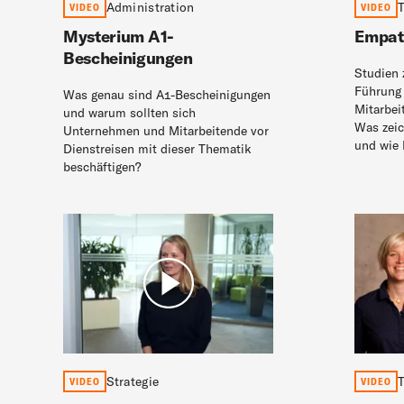
Administration
T
VIDEO
VIDEO
Mysterium A1-
Empat
Bescheinigungen
Studien 
Führung 
Was genau sind A1-Bescheinigungen
Mitarbe
und warum sollten sich
Was zeic
Unternehmen und Mitarbeitende vor
und wie 
Dienstreisen mit dieser Thematik
beschäftigen?
Strategie
T
VIDEO
VIDEO