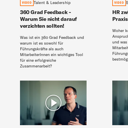
Talent & Leadership
S
VIDEO
VIDEO
360 Grad Feedback -
HR zw
Warum Sie nicht darauf
Praxis
verzichten sollten!
Woher k
Anspruch
Was ist ein 360 Grad Feedback und
und was
warum ist es sowohl für
Mitarbei
Führungskräfte als auch
Führungs
MitarbeiterInnen ein wichtiges Tool
bestmögl
für eine erfolgreiche
Zusammenarbeit?