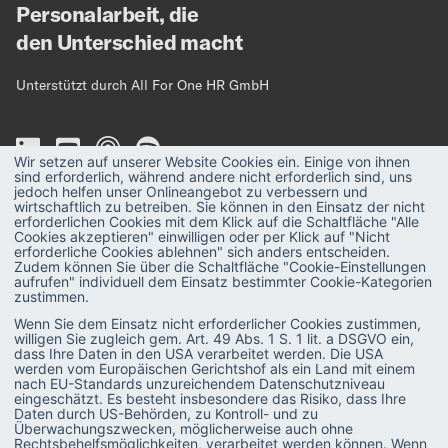
Personalarbeit, die
den Unterschied macht
Unterstützt durch All For One HR GmbH
Wir setzen auf unserer Website Cookies ein. Einige von ihnen
sind erforderlich, während andere nicht erforderlich sind, uns
jedoch helfen unser Onlineangebot zu verbessern und
wirtschaftlich zu betreiben. Sie können in den Einsatz der nicht
erforderlichen Cookies mit dem Klick auf die Schaltfläche "Alle
MAGAZIN
Strategie
Cookies akzeptieren" einwilligen oder per Klick auf "Nicht
erforderliche Cookies ablehnen" sich anders entscheiden.
Recruiting
PODCAST
Zudem können Sie über die Schaltfläche "Cookie-Einstellungen
aufrufen" individuell dem Einsatz bestimmter Cookie-Kategorien
Talent & Leadership
zustimmen.
GLOSSAR
Wenn Sie dem Einsatz nicht erforderlicher Cookies zustimmen,
Administration
E-BOOKS
willigen Sie zugleich gem. Art. 49 Abs. 1 S. 1 lit. a DSGVO ein,
dass Ihre Daten in den USA verarbeitet werden. Die USA
SAP-Praxis
werden vom Europäischen Gerichtshof als ein Land mit einem
VIDEOS
nach EU-Standards unzureichendem Datenschutzniveau
eingeschätzt. Es besteht insbesondere das Risiko, dass Ihre
SAP SuccessFactors
Daten durch US-Behörden, zu Kontroll- und zu
Überwachungszwecken, möglicherweise auch ohne
HR Software
Rechtsbehelfsmöglichkeiten, verarbeitet werden können. Wenn