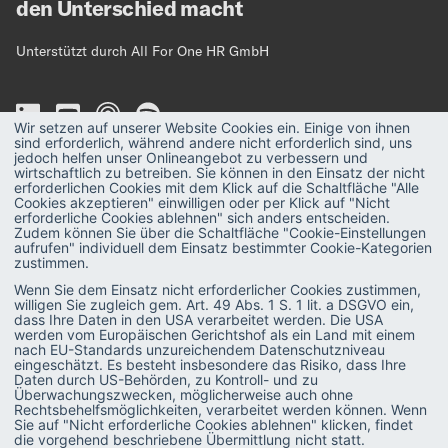
den Unterschied macht
Unterstützt durch All For One HR GmbH
Wir setzen auf unserer Website Cookies ein. Einige von ihnen
sind erforderlich, während andere nicht erforderlich sind, uns
jedoch helfen unser Onlineangebot zu verbessern und
wirtschaftlich zu betreiben. Sie können in den Einsatz der nicht
erforderlichen Cookies mit dem Klick auf die Schaltfläche "Alle
MAGAZIN
Strategie
Cookies akzeptieren" einwilligen oder per Klick auf "Nicht
erforderliche Cookies ablehnen" sich anders entscheiden.
Recruiting
PODCAST
Zudem können Sie über die Schaltfläche "Cookie-Einstellungen
aufrufen" individuell dem Einsatz bestimmter Cookie-Kategorien
Talent & Leadership
zustimmen.
GLOSSAR
Wenn Sie dem Einsatz nicht erforderlicher Cookies zustimmen,
Administration
E-BOOKS
willigen Sie zugleich gem. Art. 49 Abs. 1 S. 1 lit. a DSGVO ein,
dass Ihre Daten in den USA verarbeitet werden. Die USA
SAP-Praxis
werden vom Europäischen Gerichtshof als ein Land mit einem
VIDEOS
nach EU-Standards unzureichendem Datenschutzniveau
eingeschätzt. Es besteht insbesondere das Risiko, dass Ihre
SAP SuccessFactors
Daten durch US-Behörden, zu Kontroll- und zu
Überwachungszwecken, möglicherweise auch ohne
HR Software
Rechtsbehelfsmöglichkeiten, verarbeitet werden können. Wenn
Sie auf "Nicht erforderliche Cookies ablehnen" klicken, findet
die vorgehend beschriebene Übermittlung nicht statt.
Personalentwicklung