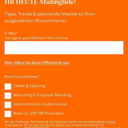
HR HEUTE Mailingliste!
Tipps, Trends & spannende Impulse zu Ihren
ausgewählten Wunschthemen
E-Mail
*
Ihre eigene, geschäftliche E-Mail-Adresse
Bitte füllen Sie dieses Pflichtfeld aus.
Ihre Fokusthemen:
*
Talent & Learning
Recruiting & Employer Branding
Administration modernisieren
News zu SAP HR Produkten
Mit der Erhebung, Verarbeitung und Nutzung meiner personenbezogenen
Daten
innerhalb der
All for One Group
zum Zweck der Produktinformation, für