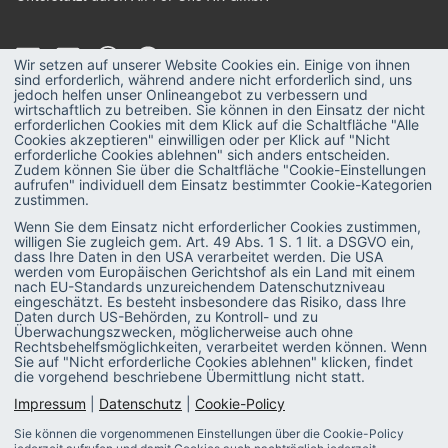
Wir setzen auf unserer Website Cookies ein. Einige von ihnen
sind erforderlich, während andere nicht erforderlich sind, uns
jedoch helfen unser Onlineangebot zu verbessern und
wirtschaftlich zu betreiben. Sie können in den Einsatz der nicht
erforderlichen Cookies mit dem Klick auf die Schaltfläche "Alle
MAGAZIN
Strategie
Cookies akzeptieren" einwilligen oder per Klick auf "Nicht
erforderliche Cookies ablehnen" sich anders entscheiden.
Zudem können Sie über die Schaltfläche "Cookie-Einstellungen
Recruiting
PODCAST
aufrufen" individuell dem Einsatz bestimmter Cookie-Kategorien
zustimmen.
Talent & Leadership
GLOSSAR
Wenn Sie dem Einsatz nicht erforderlicher Cookies zustimmen,
willigen Sie zugleich gem. Art. 49 Abs. 1 S. 1 lit. a DSGVO ein,
Administration
E-BOOKS
dass Ihre Daten in den USA verarbeitet werden. Die USA
werden vom Europäischen Gerichtshof als ein Land mit einem
SAP-Praxis
VIDEOS
nach EU-Standards unzureichendem Datenschutzniveau
eingeschätzt. Es besteht insbesondere das Risiko, dass Ihre
SAP SuccessFactors
Daten durch US-Behörden, zu Kontroll- und zu
Überwachungszwecken, möglicherweise auch ohne
Rechtsbehelfsmöglichkeiten, verarbeitet werden können. Wenn
HR Software
Sie auf "Nicht erforderliche Cookies ablehnen" klicken, findet
die vorgehend beschriebene Übermittlung nicht statt.
Personalentwicklung
Impressum
|
Datenschutz
|
Cookie-Policy
Sie können die vorgenommenen Einstellungen über die Cookie-Policy