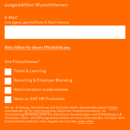
ausgewählten Wunschthemen
E-Mail
*
Ihre eigene, geschäftliche E-Mail-Adresse
Bitte füllen Sie dieses Pflichtfeld aus.
Ihre Fokusthemen:
*
Talent & Learning
Recruiting & Employer Branding
Administration modernisieren
News zu SAP HR Produkten
Mit der Erhebung, Verarbeitung und Nutzung meiner personenbezogenen
Daten
innerhalb der
All for One Group
zum Zweck der Produktinformation, für
Veranstaltungshinweise sowie für statistische Auswertungen und Profilbildung (z.B.
Interessen, Klick- und Öffnungsraten) erkläre ich mich einverstanden. Ich kann mein
Einverständnis jederzeit ohne Angabe von Gründen
widerrufen.