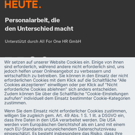
Personalarbeit, die
den Unterschied macht
Unterstützt durch All For One HR GmbH
Wir setzen auf unserer Website Cookies ein. Einige von ihnen
sind erforderlich, während andere nicht erforderlich sind, uns
jedoch helfen unser Onlineangebot zu verbessern und
wirtschaftlich zu betreiben. Sie können in den Einsatz der nicht
erforderlichen Cookies mit dem Klick auf die Schaltfläche "Alle
MAGAZIN
Strategie
Cookies akzeptieren" einwilligen oder per Klick auf "Nicht
erforderliche Cookies ablehnen" sich anders entscheiden.
Zudem können Sie über die Schaltfläche "Cookie-Einstellungen
Recruiting
PODCAST
aufrufen" individuell dem Einsatz bestimmter Cookie-Kategorien
zustimmen.
Talent & Leadership
GLOSSAR
Wenn Sie dem Einsatz nicht erforderlicher Cookies zustimmen,
willigen Sie zugleich gem. Art. 49 Abs. 1 S. 1 lit. a DSGVO ein,
Administration
E-BOOKS
dass Ihre Daten in den USA verarbeitet werden. Die USA
werden vom Europäischen Gerichtshof als ein Land mit einem
SAP-Praxis
VIDEOS
nach EU-Standards unzureichendem Datenschutzniveau
eingeschätzt. Es besteht insbesondere das Risiko, dass Ihre