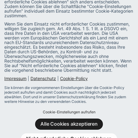
erforderliche Cookies ablehnen" sich anders entscheiden.
Zudem können Sie über die Schaltfläche "Cookie-Einstellungen
Recruiting
PODCAST
aufrufen" individuell dem Einsatz bestimmter Cookie-Kategorien
zustimmen.
Talent & Leadership
GLOSSAR
Wenn Sie dem Einsatz nicht erforderlicher Cookies zustimmen,
willigen Sie zugleich gem. Art. 49 Abs. 1 S. 1 lit. a DSGVO ein,
Administration
E-BOOKS
dass Ihre Daten in den USA verarbeitet werden. Die USA
werden vom Europäischen Gerichtshof als ein Land mit einem
SAP-Praxis
VIDEOS
nach EU-Standards unzureichendem Datenschutzniveau
eingeschätzt. Es besteht insbesondere das Risiko, dass Ihre
SAP SuccessFactors
Daten durch US-Behörden, zu Kontroll- und zu
Überwachungszwecken, möglicherweise auch ohne
Rechtsbehelfsmöglichkeiten, verarbeitet werden können. Wenn
HR Software
Sie auf "Nicht erforderliche Cookies ablehnen" klicken, findet
die vorgehend beschriebene Übermittlung nicht statt.
Personalentwicklung
Impressum
|
Datenschutz
|
Cookie-Policy
Sie können die vorgenommenen Einstellungen über die Cookie-Policy
jederzeit aufrufen und damit Cookies auch nachträglich jederzeit
abwählen. Dort und in unserer Datenschutzerklärung finden Sie zudem
Datenschutz
Cookie Policy
Impressum
weitere Hinweise zu den verwendeten Cookies.
Cookie-Einstellungen aufrufen
Alle Cookies akzeptieren
© Copyright 2026 All For One HR GmbH