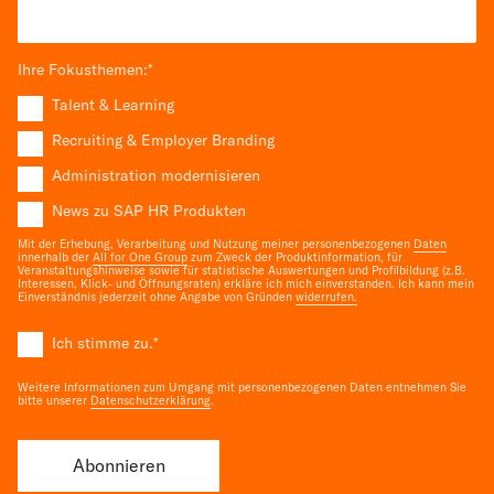
Ihre Fokusthemen:
*
Talent & Learning
Recruiting & Employer Branding
Administration modernisieren
News zu SAP HR Produkten
Mit der Erhebung, Verarbeitung und Nutzung meiner personenbezogenen
Daten
innerhalb der
All for One Group
zum Zweck der Produktinformation, für
Veranstaltungshinweise sowie für statistische Auswertungen und Profilbildung (z.B.
Interessen, Klick- und Öffnungsraten) erkläre ich mich einverstanden. Ich kann mein
Einverständnis jederzeit ohne Angabe von Gründen
widerrufen.
Ich stimme zu.
*
Weitere Informationen zum Umgang mit personenbezogenen Daten entnehmen Sie
bitte unserer
Datenschutzerklärung
.