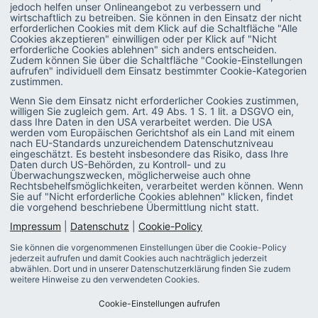
jedoch helfen unser Onlineangebot zu verbessern und
wirtschaftlich zu betreiben. Sie können in den Einsatz der nicht
erforderlichen Cookies mit dem Klick auf die Schaltfläche "Alle
MAGAZIN
Strategie
Cookies akzeptieren" einwilligen oder per Klick auf "Nicht
erforderliche Cookies ablehnen" sich anders entscheiden.
Recruiting
PODCAST
Zudem können Sie über die Schaltfläche "Cookie-Einstellungen
aufrufen" individuell dem Einsatz bestimmter Cookie-Kategorien
Talent & Leadership
zustimmen.
GLOSSAR
Wenn Sie dem Einsatz nicht erforderlicher Cookies zustimmen,
Administration
E-BOOKS
willigen Sie zugleich gem. Art. 49 Abs. 1 S. 1 lit. a DSGVO ein,
dass Ihre Daten in den USA verarbeitet werden. Die USA
SAP-Praxis
werden vom Europäischen Gerichtshof als ein Land mit einem
VIDEOS
nach EU-Standards unzureichendem Datenschutzniveau
eingeschätzt. Es besteht insbesondere das Risiko, dass Ihre
SAP SuccessFactors
Daten durch US-Behörden, zu Kontroll- und zu
Überwachungszwecken, möglicherweise auch ohne
HR Software
Rechtsbehelfsmöglichkeiten, verarbeitet werden können. Wenn
Sie auf "Nicht erforderliche Cookies ablehnen" klicken, findet
die vorgehend beschriebene Übermittlung nicht statt.
Personalentwicklung
Impressum
|
Datenschutz
|
Cookie-Policy
Sie können die vorgenommenen Einstellungen über die Cookie-Policy
jederzeit aufrufen und damit Cookies auch nachträglich jederzeit
Datenschutz
Cookie Policy
Impressum
abwählen. Dort und in unserer Datenschutzerklärung finden Sie zudem
weitere Hinweise zu den verwendeten Cookies.
Cookie-Einstellungen aufrufen