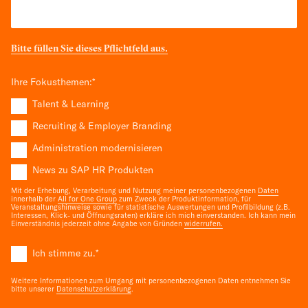
Bitte füllen Sie dieses Pflichtfeld aus.
Ihre Fokusthemen:
*
Talent & Learning
Recruiting & Employer Branding
Administration modernisieren
News zu SAP HR Produkten
Mit der Erhebung, Verarbeitung und Nutzung meiner personenbezogenen
Daten
innerhalb der
All for One Group
zum Zweck der Produktinformation, für
Veranstaltungshinweise sowie für statistische Auswertungen und Profilbildung (z.B.
Interessen, Klick- und Öffnungsraten) erkläre ich mich einverstanden. Ich kann mein
Einverständnis jederzeit ohne Angabe von Gründen
widerrufen.
Ich stimme zu.
*
Weitere Informationen zum Umgang mit personenbezogenen Daten entnehmen Sie
bitte unserer
Datenschutzerklärung
.