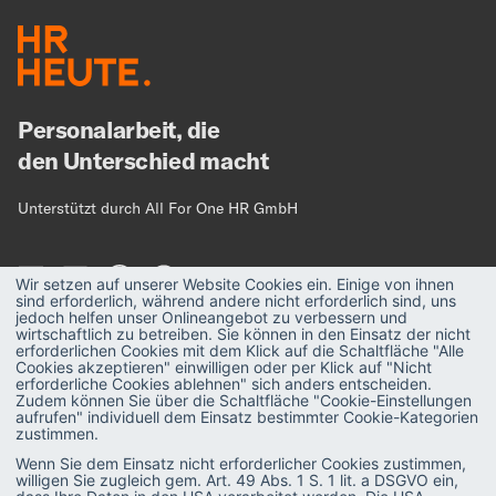
Personalarbeit, die
den Unterschied macht
Unterstützt durch All For One HR GmbH
Wir setzen auf unserer Website Cookies ein. Einige von ihnen
sind erforderlich, während andere nicht erforderlich sind, uns
jedoch helfen unser Onlineangebot zu verbessern und
wirtschaftlich zu betreiben. Sie können in den Einsatz der nicht
erforderlichen Cookies mit dem Klick auf die Schaltfläche "Alle
MAGAZIN
Strategie
Cookies akzeptieren" einwilligen oder per Klick auf "Nicht
erforderliche Cookies ablehnen" sich anders entscheiden.
Zudem können Sie über die Schaltfläche "Cookie-Einstellungen
Recruiting
PODCAST
aufrufen" individuell dem Einsatz bestimmter Cookie-Kategorien
zustimmen.
Talent & Leadership
GLOSSAR
Wenn Sie dem Einsatz nicht erforderlicher Cookies zustimmen,
willigen Sie zugleich gem. Art. 49 Abs. 1 S. 1 lit. a DSGVO ein,
Administration
E-BOOKS