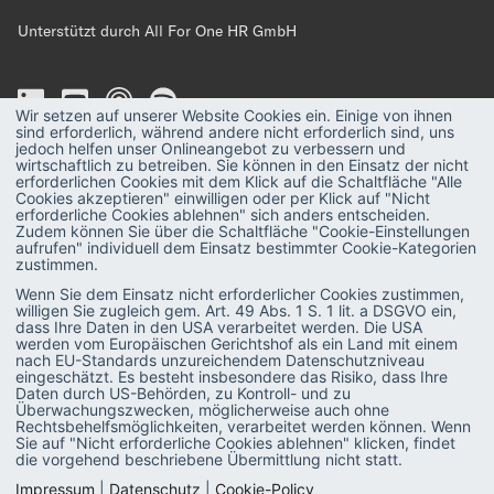
Unterstützt durch All For One HR GmbH
Wir setzen auf unserer Website Cookies ein. Einige von ihnen
sind erforderlich, während andere nicht erforderlich sind, uns
jedoch helfen unser Onlineangebot zu verbessern und
wirtschaftlich zu betreiben. Sie können in den Einsatz der nicht
erforderlichen Cookies mit dem Klick auf die Schaltfläche "Alle
MAGAZIN
Strategie
Cookies akzeptieren" einwilligen oder per Klick auf "Nicht
erforderliche Cookies ablehnen" sich anders entscheiden.
Recruiting
PODCAST
Zudem können Sie über die Schaltfläche "Cookie-Einstellungen
aufrufen" individuell dem Einsatz bestimmter Cookie-Kategorien
Talent & Leadership
zustimmen.
GLOSSAR
Wenn Sie dem Einsatz nicht erforderlicher Cookies zustimmen,
Administration
E-BOOKS
willigen Sie zugleich gem. Art. 49 Abs. 1 S. 1 lit. a DSGVO ein,
dass Ihre Daten in den USA verarbeitet werden. Die USA
SAP-Praxis
werden vom Europäischen Gerichtshof als ein Land mit einem
VIDEOS
nach EU-Standards unzureichendem Datenschutzniveau
eingeschätzt. Es besteht insbesondere das Risiko, dass Ihre
SAP SuccessFactors
Daten durch US-Behörden, zu Kontroll- und zu
Überwachungszwecken, möglicherweise auch ohne
HR Software
Rechtsbehelfsmöglichkeiten, verarbeitet werden können. Wenn
Sie auf "Nicht erforderliche Cookies ablehnen" klicken, findet
die vorgehend beschriebene Übermittlung nicht statt.
Personalentwicklung
Impressum
|
Datenschutz
|
Cookie-Policy