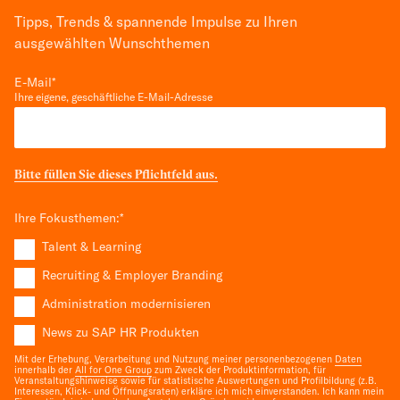
Tipps, Trends & spannende Impulse zu Ihren
ausgewählten Wunschthemen
E-Mail
*
Ihre eigene, geschäftliche E-Mail-Adresse
Bitte füllen Sie dieses Pflichtfeld aus.
Ihre Fokusthemen:
*
Talent & Learning
Recruiting & Employer Branding
Administration modernisieren
News zu SAP HR Produkten
Mit der Erhebung, Verarbeitung und Nutzung meiner personenbezogenen
Daten
innerhalb der
All for One Group
zum Zweck der Produktinformation, für
Veranstaltungshinweise sowie für statistische Auswertungen und Profilbildung (z.B.
Interessen, Klick- und Öffnungsraten) erkläre ich mich einverstanden. Ich kann mein