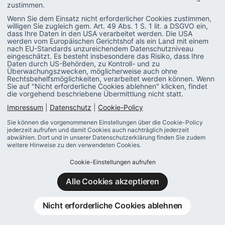
die nach dem 30. Juni 2025 angeschafft oder geleast
zustimmen.
wurden bzw. werden.
Wenn Sie dem Einsatz nicht erforderlicher Cookies zustimmen,
willigen Sie zugleich gem. Art. 49 Abs. 1 S. 1 lit. a DSGVO ein,
SAP hat hierzu den Hinweis 3637916 herausgegeben.
dass Ihre Daten in den USA verarbeitet werden. Die USA
werden vom Europäischen Gerichtshof als ein Land mit einem
nach EU-Standards unzureichendem Datenschutzniveau
eingeschätzt. Es besteht insbesondere das Risiko, dass Ihre
Daten durch US-Behörden, zu Kontroll- und zu
Überwachungszwecken, möglicherweise auch ohne
Rechtsbehelfsmöglichkeiten, verarbeitet werden können. Wenn
ELStAM: Aufnahme der Daten zur PKV ab
Sie auf "Nicht erforderliche Cookies ablehnen" klicken, findet
Dezember 2025
die vorgehend beschriebene Übermittlung nicht statt.
Impressum
|
Datenschutz
|
Cookie-Policy
Seitens der Behörden ist die erste Lieferung von PKV-
Sie können die vorgenommenen Einstellungen über die Cookie-Policy
Daten mit der Monatsliste November 2025 vorgesehen,
jederzeit aufrufen und damit Cookies auch nachträglich jederzeit
welche Anfang Dezember bereitgestellt wird.
abwählen. Dort und in unserer Datenschutzerklärung finden Sie zudem
weitere Hinweise zu den verwendeten Cookies.
Mit dem Hinweis 3612773 informiert SAP über die
Cookie-Einstellungen aufrufen
bereitgestellte Lösung sowie über entsprechende
Alle Cookies akzeptieren
Testmöglichkeiten im Vorfeld der Einführung.
Das Customizing erfolgt mittels der neuen Teilapplikation
Nicht erforderliche Cookies ablehnen
E2PV (ELStAM: Meldung für Privatversicherte), welche