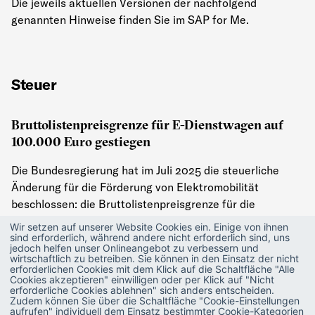
Die jeweils aktuellen Versionen der nachfolgend
genannten Hinweise finden Sie im SAP for Me.
Steuer
Bruttolistenpreisgrenze für E-Dienstwagen auf
100.000 Euro gestiegen
Die Bundesregierung hat im Juli 2025 die steuerliche
Änderung für die Förderung von Elektromobilität
beschlossen: die Bruttolistenpreisgrenze für die
steuerliche Begünstigung von Elektro-Dienstwagen für
Wir setzen auf unserer Website Cookies ein. Einige von ihnen
Anschaffungen bzw. Leasingbeginn wird zum 01. Juli
sind erforderlich, während andere nicht erforderlich sind, uns
jedoch helfen unser Onlineangebot zu verbessern und
2025 von bisher 70.000 Euro auf 100.000 Euro
wirtschaftlich zu betreiben. Sie können in den Einsatz der nicht
erforderlichen Cookies mit dem Klick auf die Schaltfläche "Alle
angehoben.
Cookies akzeptieren" einwilligen oder per Klick auf "Nicht
erforderliche Cookies ablehnen" sich anders entscheiden.
Die neue Grenze gilt für alle vollelektrischen Fahrzeuge,
Zudem können Sie über die Schaltfläche "Cookie-Einstellungen
aufrufen" individuell dem Einsatz bestimmter Cookie-Kategorien