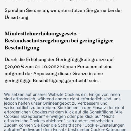
Sprechen Sie uns an, wir unterstützen Sie gerne bei der
Umsetzung.
Mindestlohnerhöhungsgesetz -
Bestandsschutzregelungen bei geringfügiger
Beschäftigung
Durch die Erhöhung der Geringfügigkeitsgrenze auf
520,00 € zum 01.10.2022 können Personen alleine
aufgrund der Anpassung dieser Grenze in eine
geringfügige Beschäftigung ‚gerutscht‘ sein.
Für solche Fälle wurde eine -bis zum 31.12.2023
Wir setzen auf unserer Website Cookies ein. Einige von ihnen
befristete- Bestandsschutzregelung eingeführt. Bis zu
sind erforderlich, während andere nicht erforderlich sind, uns
jedoch helfen unser Onlineangebot zu verbessern und
diesem Datum bleibt die Versicherungspflicht in den
wirtschaftlich zu betreiben. Sie können in den Einsatz der nicht
erforderlichen Cookies mit dem Klick auf die Schaltfläche "Alle
Sparten KV, PV und AV erhalten. Im Gegensatz dazu liegt
Cookies akzeptieren" einwilligen oder per Klick auf "Nicht
in der Rentenversicherung mit Eintritt der
erforderliche Cookies ablehnen" sich anders entscheiden.
Zudem können Sie über die Schaltfläche "Cookie-Einstellungen
Geringfügigkeit zum 01.10.2022 eine geringfügige
aufrufen" individuell dem Einsatz bestimmter Cookie-Kategorien