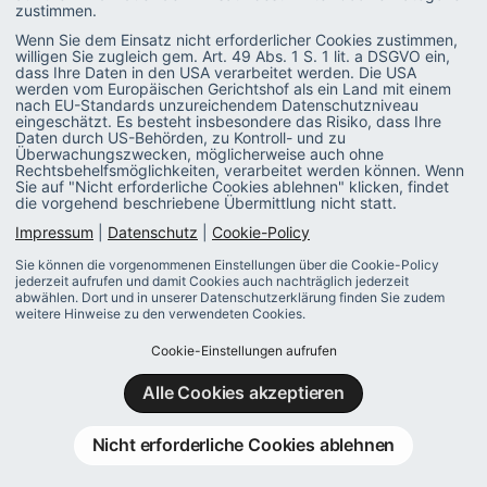
Beschäftigung vor.
zustimmen.
Wenn Sie dem Einsatz nicht erforderlicher Cookies zustimmen,
Aufgrund dessen sind getrennte Beitragsnachweise
willigen Sie zugleich gem. Art. 49 Abs. 1 S. 1 lit. a DSGVO ein,
dass Ihre Daten in den USA verarbeitet werden. Die USA
notwendig. Die SV-Beiträge für KV/PV und AV sind bei
werden vom Europäischen Gerichtshof als ein Land mit einem
nach EU-Standards unzureichendem Datenschutzniveau
der Krankenkasse des Mitarbeitenden nachzuweisen, die
eingeschätzt. Es besteht insbesondere das Risiko, dass Ihre
RV-Beiträge hingegen bei der Minijobzentrale.
Daten durch US-Behörden, zu Kontroll- und zu
Überwachungszwecken, möglicherweise auch ohne
Rechtsbehelfsmöglichkeiten, verarbeitet werden können. Wenn
Die Umlagen U1 und U2 sind ebenfalls an die
Sie auf "Nicht erforderliche Cookies ablehnen" klicken, findet
Minijobzentrale abzuführen, da diese sich nach dem
die vorgehend beschriebene Übermittlung nicht statt.
Recht der Rentenversicherung richten.
Impressum
|
Datenschutz
|
Cookie-Policy
Sie können die vorgenommenen Einstellungen über die Cookie-Policy
Sowohl die Aufteilung auf verschiedene
jederzeit aufrufen und damit Cookies auch nachträglich jederzeit
Beitragsnachweise als auch die Berechnung und
abwählen. Dort und in unserer Datenschutzerklärung finden Sie zudem
weitere Hinweise zu den verwendeten Cookies.
Abführung der Umlagen waren bei Auslieferung
fehlerhaft.
Cookie-Einstellungen aufrufen
Alle Cookies akzeptieren
Die Korrektur hinsichtlich der Trennung der
Beitragsnachweise erfolgte mit dem Jahreswechsel
Nicht erforderliche Cookies ablehnen
Support Package.