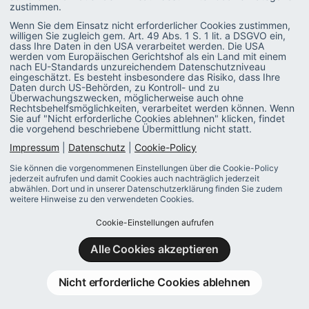
zustimmen.
Bei Modellen
ohne den Einsatz von Arbeitszeit- oder
Wenn Sie dem Einsatz nicht erforderlicher Cookies zustimmen,
Zeitwertguthaben
ist insbesondere zu berücksichtigen:
willigen Sie zugleich gem. Art. 49 Abs. 1 S. 1 lit. a DSGVO ein,
dass Ihre Daten in den USA verarbeitet werden. Die USA
werden vom Europäischen Gerichtshof als ein Land mit einem
nach EU-Standards unzureichendem Datenschutzniveau
Anspruchsermittlung bei freiwilligen
eingeschätzt. Es besteht insbesondere das Risiko, dass Ihre
betrieblichen Leistungen, wie z. B. betriebliche
Daten durch US-Behörden, zu Kontroll- und zu
Überwachungszwecken, möglicherweise auch ohne
Altersvorsorge oder Bonuszahlungen.
Rechtsbehelfsmöglichkeiten, verarbeitet werden können. Wenn
Sie auf "Nicht erforderliche Cookies ablehnen" klicken, findet
Bei Freistellungen ohne Zeit- oder
die vorgehend beschriebene Übermittlung nicht statt.
Gehaltssparmodell ist der Arbeitgeber nicht zur
Impressum
|
Datenschutz
|
Cookie-Policy
Zahlung von Sozialversicherungsbeiträgen
Sie können die vorgenommenen Einstellungen über die Cookie-Policy
verpflichtet. Darauf sollte der Arbeitnehmer im
jederzeit aufrufen und damit Cookies auch nachträglich jederzeit
Vertrag explizit hingewiesen werden.
abwählen. Dort und in unserer Datenschutzerklärung finden Sie zudem
weitere Hinweise zu den verwendeten Cookies.
Cookie-Einstellungen aufrufen
Alle Cookies akzeptieren
Besteht während des Sabbaticals ein
Urlaubsanspruch?
Nicht erforderliche Cookies ablehnen