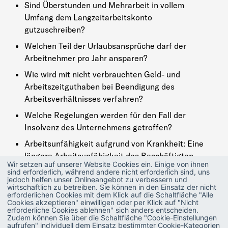
Sind Überstunden und Mehrarbeit in vollem
Umfang dem Langzeitarbeitskonto
gutzuschreiben?
Welchen Teil der Urlaubsansprüche darf der
Arbeitnehmer pro Jahr ansparen?
Wie wird mit nicht verbrauchten Geld- und
Arbeitszeitguthaben bei Beendigung des
Arbeitsverhältnisses verfahren?
Welche Regelungen werden für den Fall der
Insolvenz des Unternehmens getroffen?
Arbeitsunfähigkeit aufgrund von Krankheit: Eine
längere Arbeitsunfähigkeit des Beschäftigten
Wir setzen auf unserer Website Cookies ein. Einige von ihnen
wirkt sich sowohl auf die Ansparphase als auch
sind erforderlich, während andere nicht erforderlich sind, uns
jedoch helfen unser Onlineangebot zu verbessern und
auf die Dauer des Sabbaticals aus. Kommt in
wirtschaftlich zu betreiben. Sie können in den Einsatz der nicht
diesem Fall eine Verlängerung des
erforderlichen Cookies mit dem Klick auf die Schaltfläche "Alle
Cookies akzeptieren" einwilligen oder per Klick auf "Nicht
Ansparzeitraums oder eine Verkürzung der
erforderliche Cookies ablehnen" sich anders entscheiden.
Freistellungsphase in Frage?
Zudem können Sie über die Schaltfläche "Cookie-Einstellungen
aufrufen" individuell dem Einsatz bestimmter Cookie-Kategorien