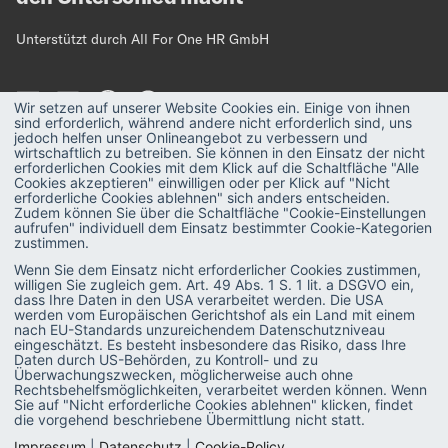
Unterstützt durch All For One HR GmbH
Wir setzen auf unserer Website Cookies ein. Einige von ihnen
sind erforderlich, während andere nicht erforderlich sind, uns
jedoch helfen unser Onlineangebot zu verbessern und
wirtschaftlich zu betreiben. Sie können in den Einsatz der nicht
erforderlichen Cookies mit dem Klick auf die Schaltfläche "Alle
MAGAZIN
Strategie
Cookies akzeptieren" einwilligen oder per Klick auf "Nicht
erforderliche Cookies ablehnen" sich anders entscheiden.
Zudem können Sie über die Schaltfläche "Cookie-Einstellungen
Recruiting
PODCAST
aufrufen" individuell dem Einsatz bestimmter Cookie-Kategorien
zustimmen.
Talent & Leadership
GLOSSAR
Wenn Sie dem Einsatz nicht erforderlicher Cookies zustimmen,
willigen Sie zugleich gem. Art. 49 Abs. 1 S. 1 lit. a DSGVO ein,
Administration
E-BOOKS
dass Ihre Daten in den USA verarbeitet werden. Die USA
werden vom Europäischen Gerichtshof als ein Land mit einem
SAP-Praxis
VIDEOS
nach EU-Standards unzureichendem Datenschutzniveau
eingeschätzt. Es besteht insbesondere das Risiko, dass Ihre
SAP SuccessFactors
Daten durch US-Behörden, zu Kontroll- und zu
Überwachungszwecken, möglicherweise auch ohne
Rechtsbehelfsmöglichkeiten, verarbeitet werden können. Wenn
HR Software
Sie auf "Nicht erforderliche Cookies ablehnen" klicken, findet
die vorgehend beschriebene Übermittlung nicht statt.
Personalentwicklung
Impressum
|
Datenschutz
|
Cookie-Policy