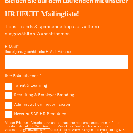
Bleiben Sie auf dem Laufenden mit unserer
HR HEUTE Mailingliste!
Tipps, Trends & spannende Impulse zu Ihren
ausgewählten Wunschthemen
E-Mail
*
Ihre eigene, geschäftliche E-Mail-Adresse
Ihre Fokusthemen:
*
Talent & Learning
Recruiting & Employer Branding
Administration modernisieren
News zu SAP HR Produkten
Mit der Erhebung, Verarbeitung und Nutzung meiner personenbezogenen
Daten
innerhalb der
All for One Group
zum Zweck der Produktinformation, für
Veranstaltungshinweise sowie für statistische Auswertungen und Profilbildung (z.B.