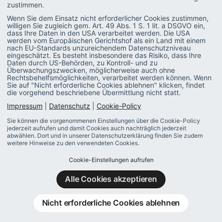
Bedeutung, Ablauf und Anlässe für ein Mitarbeitergespräch, Dauer, Inhalte
zustimmen.
und Rahmenbedingungen, Vorbereitung auf ein Mitarbeitergespräch und
Wenn Sie dem Einsatz nicht erforderlicher Cookies zustimmen,
vieles mehr.
willigen Sie zugleich gem. Art. 49 Abs. 1 S. 1 lit. a DSGVO ein,
dass Ihre Daten in den USA verarbeitet werden. Die USA
werden vom Europäischen Gerichtshof als ein Land mit einem
Strategie
nach EU-Standards unzureichendem Datenschutzniveau
Glossar: Resilienz
eingeschätzt. Es besteht insbesondere das Risiko, dass Ihre
Daten durch US-Behörden, zu Kontroll- und zu
Alles zum Thema Resilienz: Definition, Rolle von HR, Risiko- und
Überwachungszwecken, möglicherweise auch ohne
Rechtsbehelfsmöglichkeiten, verarbeitet werden können. Wenn
Schutzfaktoren, 7-Säulen-Modelle uvm.
Sie auf "Nicht erforderliche Cookies ablehnen" klicken, findet
die vorgehend beschriebene Übermittlung nicht statt.
Strategie
Impressum
|
Datenschutz
|
Cookie-Policy
Glossar: Unternehmenskultur
Sie können die vorgenommenen Einstellungen über die Cookie-Policy
jederzeit aufrufen und damit Cookies auch nachträglich jederzeit
Definitionen, Treiber, Best Practices und die Rolle von HR im Themenkomplex
abwählen. Dort und in unserer Datenschutzerklärung finden Sie zudem
Unternehmenskultur
weitere Hinweise zu den verwendeten Cookies.
Cookie-Einstellungen aufrufen
Strategie
Was in diesen Zeiten wirklich relevant wird
Alle Cookies akzeptieren
Was wird 2021 bringen? Was heißt das für HR? Vorne dabei: das „Neue
Normal“ akzeptieren lernen. Aber was kommt noch? Und was geht? Unsere
Nicht erforderliche Cookies ablehnen
HR-Trends 2021.