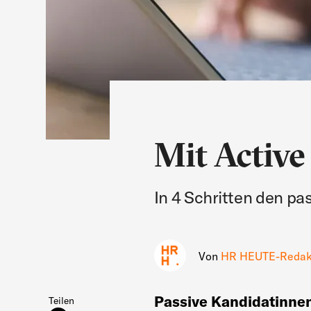
Mit Activ
In 4 Schritten den p
Von
HR HEUTE-Redak
Passive Kandidatinne
Teilen