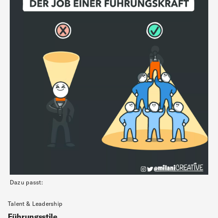
Dazu passt:
Talent & Leadership
Führungsstile